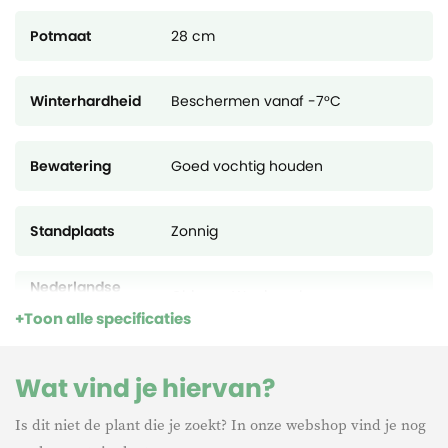
Potmaat
28 cm
Winterhardheid
Beschermen vanaf -7°C
Bewatering
Goed vochtig houden
Standplaats
Zonnig
Nederlandse
Chinese Waaierpalm
naam
Toon alle specificaties
Sub Family
Trachycarpus Fortunei
Wat vind je hiervan?
Is dit niet de plant die je zoekt? In onze webshop vind je nog
Levensduur
Meerjarig