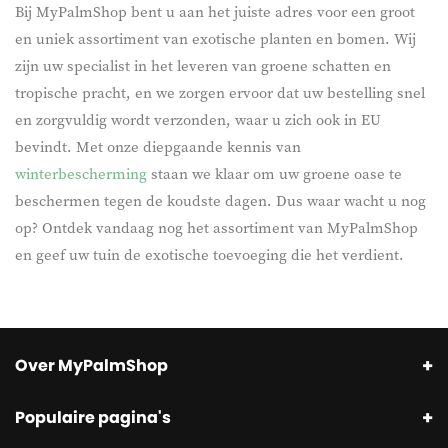
Bij MyPalmShop bent u aan het juiste adres voor een groot
en uniek assortiment van exotische planten en bomen. Wij
zijn uw specialist in het leveren van groene schatten en
tropische pracht, en we zorgen ervoor dat uw bestelling snel
en zorgvuldig wordt verzonden, waar u zich ook in EU
bevindt. Met onze diepgaande kennis van
winterbescherming
staan we klaar om uw groene oase te
beschermen tegen de koudste dagen. Dus waar wacht u nog
op? Ontdek vandaag nog het assortiment van MyPalmShop
en geef uw tuin de exotische toevoeging die het verdient.
Over MyPalmShop
Populaire pagina's