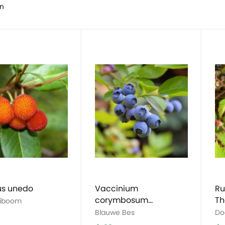
n
us unedo
Vaccinium
Ru
corymbosum
Th
eiboom
Goldtraube
Blauwe Bes
Do