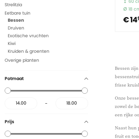
60 
Strelitzia
18 c
Eetbare tuin
€ 14
Bessen
Druiven
Exotische vruchten
Kiwi
Kruiden & groenten
Overige planten
Bessen zijn
bessenstrui
Potmaat
frisse krui
Onze bessen
-
zowel de be
een rijke o
Prijs
Naast hun p
fruit en to