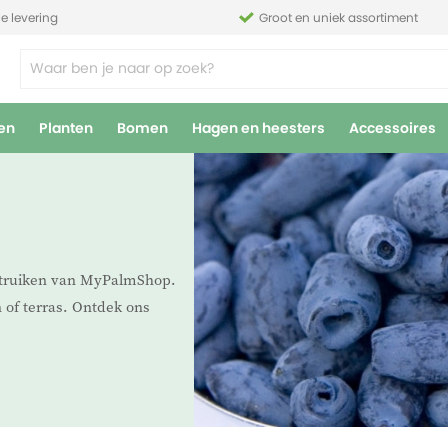
le levering
Groot en uniek assortiment
en
Planten
Bomen
Hagen en heesters
Accessoires
struiken van MyPalmShop.
 of terras. Ontdek ons