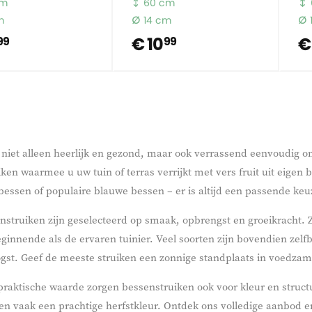
cm
60 cm
m
14 cm
€ 10
€
99
99
 niet alleen heerlijk en gezond, maar ook verrassend eenvoudig 
ken waarmee u uw tuin of terras verrijkt met vers fruit uit eigen
sbessen of populaire blauwe bessen – er is altijd een passende keu
struiken zijn geselecteerd op smaak, opbrengst en groeikracht. 
ginnende als de ervaren tuinier. Veel soorten zijn bovendien zelf
ogst. Geef de meeste struiken een zonnige standplaats in voedzam
raktische waarde zorgen bessenstruiken ook voor kleur en structuu
nen vaak een prachtige herfstkleur. Ontdek ons volledige aanbod 