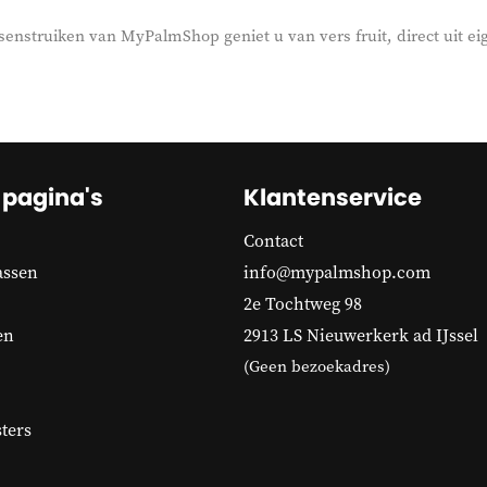
enstruiken van MyPalmShop geniet u van vers fruit, direct uit eig
 pagina's
Klantenservice
Contact
assen
info@mypalmshop.com
2e Tochtweg 98
en
2913 LS Nieuwerkerk ad IJssel
(Geen bezoekadres)
ters