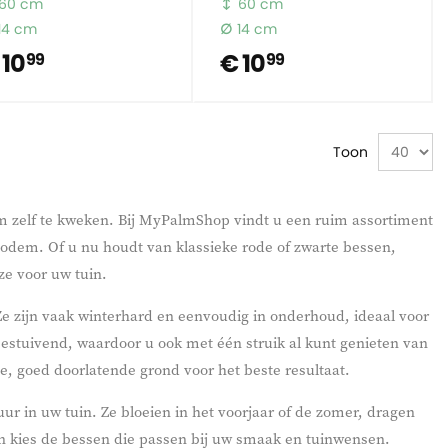
60 cm
60 cm
14 cm
14 cm
 10
€ 10
99
99
Toon
om zelf te kweken. Bij MyPalmShop vindt u een ruim assortiment
 bodem. Of u nu houdt van klassieke rode of zwarte bessen,
ze voor uw tuin.
Ze zijn vaak winterhard en eenvoudig in onderhoud, ideaal voor
bestuivend, waardoor u ook met één struik al kunt genieten van
e, goed doorlatende grond voor het beste resultaat.
r in uw tuin. Ze bloeien in het voorjaar of de zomer, dragen
en kies de bessen die passen bij uw smaak en tuinwensen.