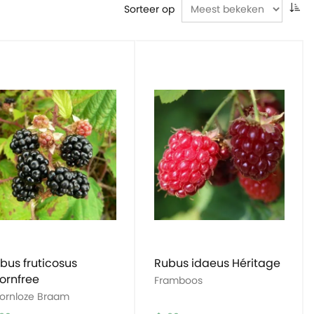
Sorteer op
bus fruticosus
Rubus idaeus Héritage
ornfree
Framboos
ornloze Braam