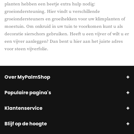
planten hebben een beetje extra hulp nodig:
groeiondersteuning. Hier vindt u verschillende
groeiondersteuners en groeihekken voor uw klimplanten of
moestuin. Om onkruid in uw tuin te voorkomen kunt u als
decoratie sierschors gebruiken. Heeft u een vijver of wilt u er
een vijver aanleggen? Dan bent u hier aan het juiste adres
voor steen vijverfolie.
Over MyPalmShop
Populaire pagina's
Klantenservice
Blijf op de hoogte