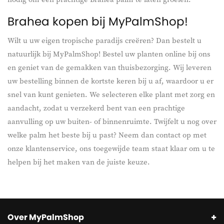
Brahea kopen bij MyPalmShop!
Wilt u uw eigen tropische paradijs creëren? Dan bestelt u
natuurlijk bij MyPalmShop! Bestel uw planten online bij ons
en geniet van de gemakken van thuisbezorging. Wij leveren
uw bestelling binnen de kortste keren bij u af, waardoor u er
snel van kunt genieten. We selecteren elke plant met zorg en
aandacht, zodat u verzekerd bent van een prachtige
aanvulling op uw buiten- of binnenruimte. Twijfelt u nog over
welke palm het beste bij u past? Neem dan contact op met
onze klantenservice, ons toegewijde team staat klaar om u te
helpen bij het maken van de juiste keuze.
Over MyPalmShop