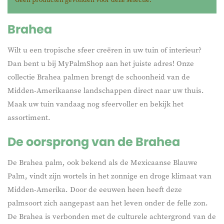
tot -10 °C. In de zomer bloeit hij met geurige, roomwitte
bloemen en vormt hij kleine eetbare vruchten. Dankzij zijn
Brahea
compacte en langzame groei is de Brahea geschikt voor
zowel tuin als interieur. MyPalmShop biedt een zorgvuldig
Wilt u een tropische sfeer creëren in uw tuin of interieur?
geselecteerd assortiment Brahea palmen met deskundige
Dan bent u bij MyPalmShop aan het juiste adres! Onze
service en snelle levering.
collectie Brahea palmen brengt de schoonheid van de
Midden-Amerikaanse landschappen direct naar uw thuis.
Maak uw tuin vandaag nog sfeervoller en bekijk het
assortiment.
De oorsprong van de Brahea
De Brahea palm, ook bekend als de Mexicaanse Blauwe
Palm, vindt zijn wortels in het zonnige en droge klimaat van
Midden-Amerika. Door de eeuwen heen heeft deze
palmsoort zich aangepast aan het leven onder de felle zon.
De Brahea is verbonden met de culturele achtergrond van de