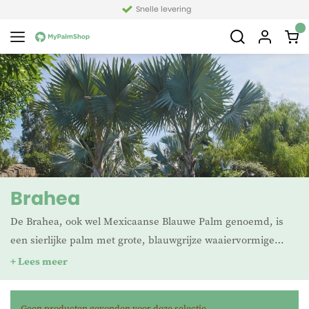
Snelle levering
Brahea
De Brahea, ook wel Mexicaanse Blauwe Palm genoemd, is
een sierlijke palm met grote, blauwgrijze waaiervormige
bladeren die direct een tropische sfeer creëren.
+ Lees meer
Oorspronkelijk afkomstig uit het zonnige Midden-Amerika, is
deze palm goed bestand tegen droogte en zelfs matige vorst
Geen producten gevonden voor deze selectie.