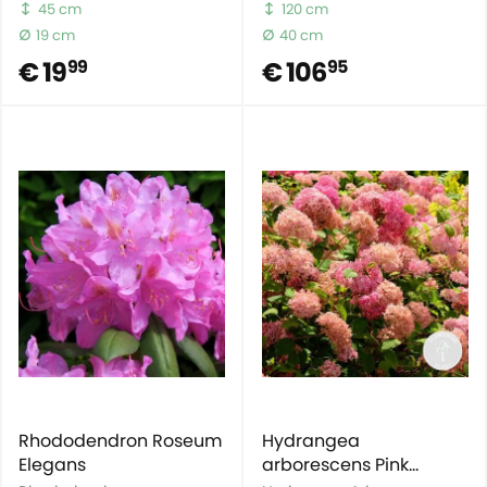
45 cm
120 cm
19 cm
40 cm
€ 19
€ 106
99
95
Rhododendron Roseum
Hydrangea
Elegans
arborescens Pink