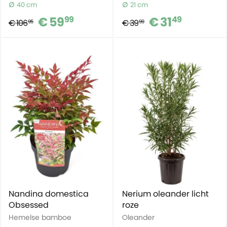
40 cm
21 cm
€ 59
€ 31
99
49
€ 106
€ 39
95
99
Nandina domestica
Nerium oleander licht
Obsessed
roze
Hemelse bamboe
Oleander