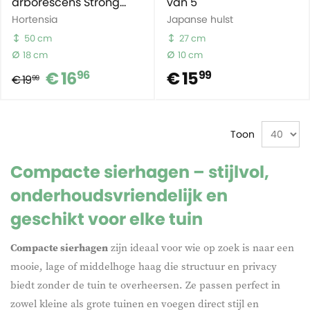
arborescens Strong
van 5
Annabelle
Hortensia
Japanse hulst
50 cm
27 cm
18 cm
10 cm
€ 16
€ 15
96
99
€ 19
99
Toon
Compacte sierhagen – stijlvol,
onderhoudsvriendelijk en
geschikt voor elke tuin
Compacte sierhagen
zijn ideaal voor wie op zoek is naar een
mooie, lage of middelhoge haag die structuur en privacy
biedt zonder de tuin te overheersen. Ze passen perfect in
zowel kleine als grote tuinen en voegen direct stijl en