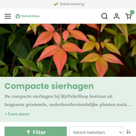
Snelle levering
Compacte sierhagen
De compacte sierhagen bij MyPalmShop bestaan uit
langzaam groeiende, onderhoudsvriendelijke planten zoals
Nandina, Laurier, Nerium en Hydrangea. Veel soorten zijn
+ Lees meer
winterhard, zoals Nandina en Hydrangea, terwijl anderen
bescherming nodig hebben in strenge vorst. Ze blijven vaak
Filter