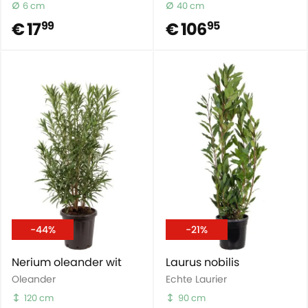
6 cm
40 cm
€ 17
€ 106
99
95
-44%
-21%
Nerium oleander wit
Laurus nobilis
Oleander
Echte Laurier
120 cm
90 cm