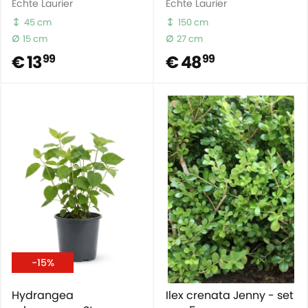
Echte Laurier
Echte Laurier
45 cm
150 cm
15 cm
27 cm
€ 13
€ 48
99
99
-15%
Hydrangea
Ilex crenata Jenny - set