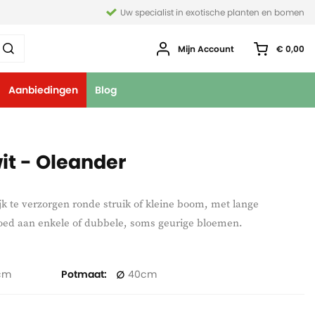
Uw specialist in exotische planten en bomen
Mijn Account
€ 0,00
Aanbiedingen
Blog
it - Oleander
jk te verzorgen ronde struik of kleine boom, met lange
oed aan enkele of dubbele, soms geurige bloemen.
Potmaat
40