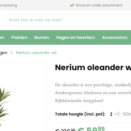
le levering
Groot en uniek assortiment
en
Planten
Bomen
Hagen en heesters
Accessoires
agen
Nerium oleander wit
Nerium oleander w
De oleander is een prachtige, makkeli
donkergroene bladeren en een overvl
Rijkbloeiende kuipplant!
Totale hoogte (incl. pot)
120
99
95