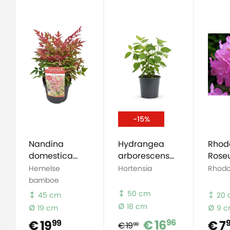
-15%
Nandina
Hydrangea
Rhod
domestica
arborescens
Rose
Obsessed
Strong
Eleg
Hemelse
Hortensia
Rhod
Annabelle
bamboe
50 cm
45 cm
20
18 cm
19 cm
9 
€ 16
96
€ 19
€ 7
99
€ 19
99