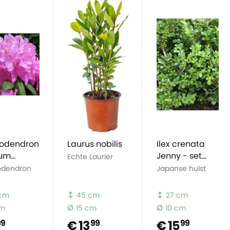
odendron
Laurus nobilis
Ilex crenata
um
Jenny - set
Echte Laurier
ans
van 5
odendron
Japanse hulst
 cm
45 cm
27 cm
cm
15 cm
10 cm
€ 13
€ 15
99
99
99