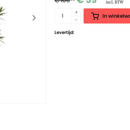
€ 59
€ 106
incl. BTW
In winkel
Levertijd: