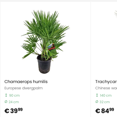
Chamaerops humilis
Trachycarp
Europese dwergpalm
Chinese wa
90 cm
140 cm
24 cm
32 cm
€ 39
€ 84
99
99