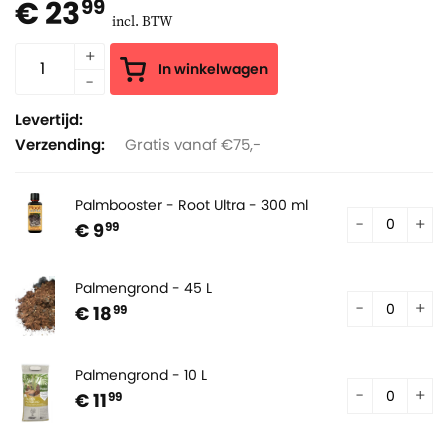
€ 23
99
incl. BTW
In winkelwagen
Levertijd:
Verzending:
Gratis vanaf €75,-
Palmbooster - Root Ultra - 300 ml
€ 9
99
Palmengrond - 45 L
€ 18
99
Palmengrond - 10 L
€ 11
99