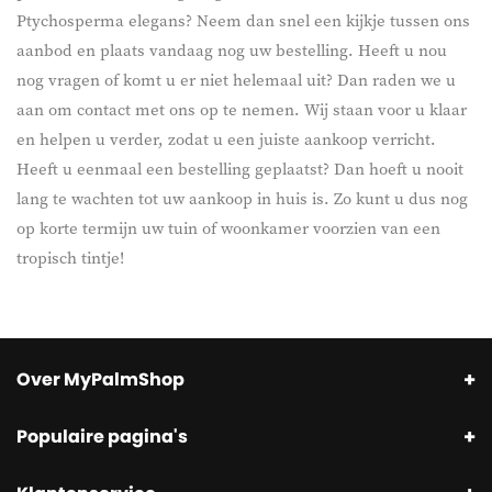
Ptychosperma elegans? Neem dan snel een kijkje tussen ons
aanbod en plaats vandaag nog uw bestelling. Heeft u nou
nog vragen of komt u er niet helemaal uit? Dan raden we u
aan om contact met ons op te nemen. Wij staan voor u klaar
en helpen u verder, zodat u een juiste aankoop verricht.
Heeft u eenmaal een bestelling geplaatst? Dan hoeft u nooit
lang te wachten tot uw aankoop in huis is. Zo kunt u dus nog
op korte termijn uw tuin of woonkamer voorzien van een
tropisch tintje!
Over MyPalmShop
Populaire pagina's