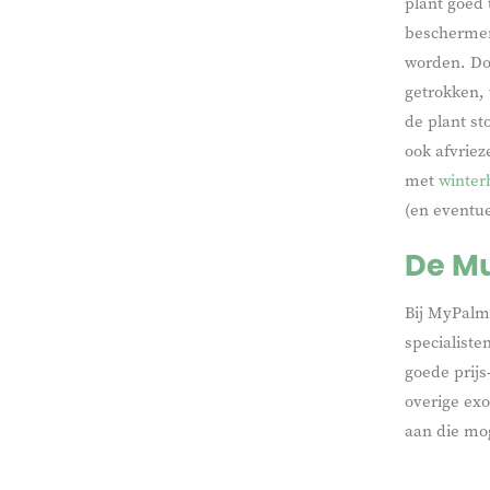
plant goed 
beschermen
worden. Doo
getrokken, 
de plant st
ook afvriez
met
winter
(en eventue
De Mu
Bij MyPalm
specialiste
goede prij
overige exo
aan die mog