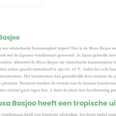
Basjoo
ag een winterharde bananenplant kopen? Dan is de Musa Basjoo e
ook wel de Japanse vezelbanaan genoemd. In Japan gebruikt men 
nden. Alhoewel de Musa Basjoo als winterharde bananenplant beke
den echter geacht winterhard te zijn tot -10 ℃. Zodra het echt ko
e beschermen. Het beschermen kan gemakkelijk door rondom de pl
te plaatsen. Daarmee worden de wortels van de banaan beschermd;
dus relatief goed tegen kou. U kunt de plant met bescherming ge
sa Basjoo heeft een tropische ui
vezelbanaan heeft een tropische uitstraling. Dat komt onder and