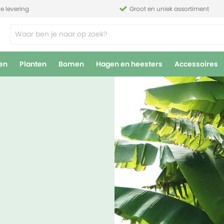
le levering
Groot en uniek assortiment
en
Planten
Bomen
Hagen en heesters
Accessoires