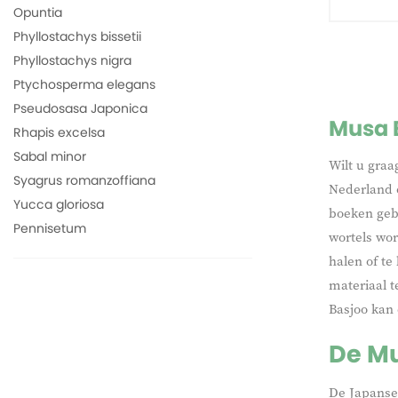
Opuntia
Phyllostachys bissetii
Phyllostachys nigra
Ptychosperma elegans
Pseudosasa Japonica
Musa 
Rhapis excelsa
Sabal minor
Wilt u gra
Syagrus romanzoffiana
Nederland 
Yucca gloriosa
boeken gebo
Pennisetum
wortels wor
halen of t
materiaal 
Basjoo kan 
De Mu
De Japanse 