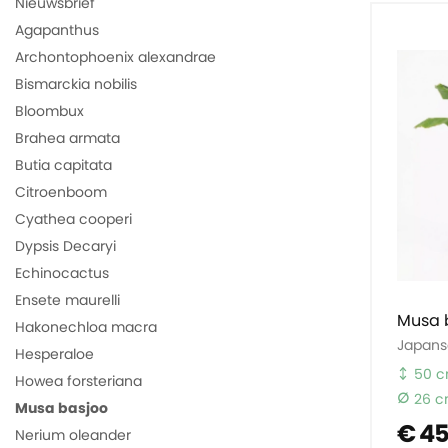
Nieuwsbrief
Agapanthus
Archontophoenix alexandrae
Bismarckia nobilis
Bloombux
Brahea armata
Butia capitata
Citroenboom
Cyathea cooperi
Dypsis Decaryi
Echinocactus
Ensete maurelli
Musa 
Hakonechloa macra
Japans
Hesperaloe
50 
Howea forsteriana
26 
Musa basjoo
€ 4
Nerium oleander