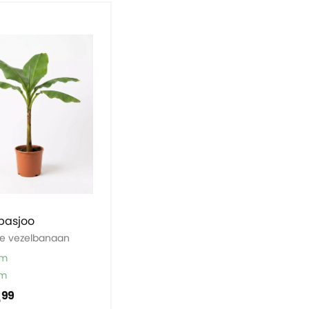
basjoo
e vezelbanaan
cm
cm
5
99