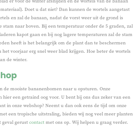
lad er voor de winter afsnijden en de wortels van de banaan
ateriaal). Doet u dat niet? Dan kunnen de wortels aangetast
els en zal de banaan, nadat de vorst weer uit de grond is
e stam naar boven. Bij een temperatuur onder de 5 graden, zal
laderen kapot gaan en bij nog lagere temperaturen zal de stam
neden heeft is het belangrijk om de plant dan te beschermen
 het voorjaar erg snel weer blad krijgen. Hoe beter de wortels
an de winter.
shop
leen de mooiste bananenbomen naar u opsturen. Onze
n hier een getraind oog voor. U bent bij ons dus zeker van een
lant in onze webshop? Neemt u dan ook eens de tijd om onze
met een tropische uitstraling, bieden wij nog veel meer planten
t geval gerust
contact
met ons op. Wij helpen u graag verder.