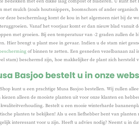
te bedekken met een dikke laag compost of bladeren. U kunt het b
 met mulch (zoals houtsnippers, boomschors of ander organisch m
r deze beschermlaag komt de kou in het algemeen niet bij de wort
teruggroeien. Vanaf het voorjaar komt er dan nieuw blad vanuit d
oppen met groeien. Bij een temperatuur van -2 graden zullen de b
en. Hier brengt u plant mee in gevaar. Indien u de stam niet ges
bescherming
of binnen te zetten. Een gesneden vezelbanaan zal in
el stam) beschermd zijn, hoe makkelijker de plant zich hersteld v
sa Basjoo bestelt u in onze web
Shop kunt u een prachtige Musa Basjoo bestellen. Wij zullen al
n kiezen alleen de mooiste planten uit voor onze klanten en hebbe
s-kwaliteitverhouding. Bestelt u een mooie winterharde bananenp
tische planten te bekijken! Als u een liefhebber bent van planten 
elijk interessant voor u zijn. Heeft u advies nodig? Neemt u in da