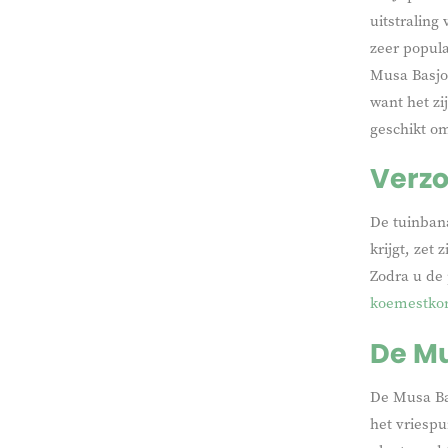
uitstraling
zeer popula
Musa Basjoo
want het zi
geschikt om
Verzo
De tuinban
krijgt, zet
Zodra u de 
koemestkor
De Mu
De Musa Ba
het vriespu