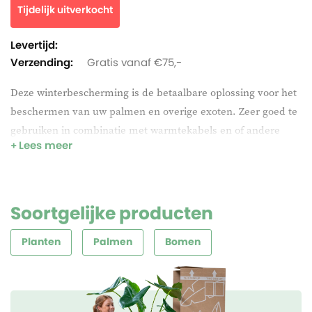
Tijdelijk uitverkocht
Levertijd:
Verzending:
Gratis vanaf €75,-
Deze winterbescherming is de betaalbare oplossing voor het
beschermen van uw palmen en overige exoten. Zeer goed te
gebruiken in combinatie met warmtekabels en of andere
Lees meer
middelen zoals stro:
Ideale pyramidevorm met ritssluiting van boven en
verstelbare koorddraden die vastgezet kunnen worden om
Soortgelijke producten
stam/pot.
Doordat de ritssluiting van boven en van onderen open
Planten
Palmen
Bomen
kan, is het makkelijk warmtekabels aanleggen, extra stro
toedienen of water geven.
UV-bestendig, windbestendig en extra luchtlagen tegen de
kou.