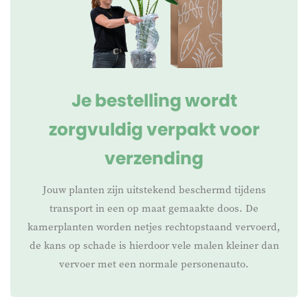
Wij adviseren een bamboo stok in het midden, om de
bladeren van de plant te beschermen bij sneeuwval.
Meer producten om uw planten en bomen te beschermen
tegen de kou vindt u in de categorie
Je bestelling wordt
Accessoires/Winterbescherming.
zorgvuldig verpakt voor
verzending
Jouw planten zijn uitstekend beschermd tijdens
transport in een op maat gemaakte doos. De
kamerplanten worden netjes rechtopstaand vervoerd,
de kans op schade is hierdoor vele malen kleiner dan
vervoer met een normale personenauto.