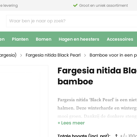
le levering
Groot en uniek assortiment
en
Planten
Bomen
Hagen en heesters
Accessoires
argesia)
Fargesia nitida Black Pearl
Bamboe voor in een p
Fargesia nitida Bl
bamboe
Fargesia nitida ‘Black Pearl’ is een 
halmen. Deze winterharde en wintergro
mooi groen. Dankzij de donkere stenge
Lees meer
De Fargesia ‘Black Pearl’ groeit snel e
Totale hoogte (incl. pot)
100