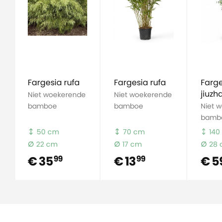
Fargesia rufa
Fargesia rufa
Farge
jiuzh
Niet woekerende
Niet woekerende
bamboe
bamboe
Niet 
bamb
50 cm
70 cm
140
22 cm
17 cm
28
€ 35
€ 13
€ 5
99
99