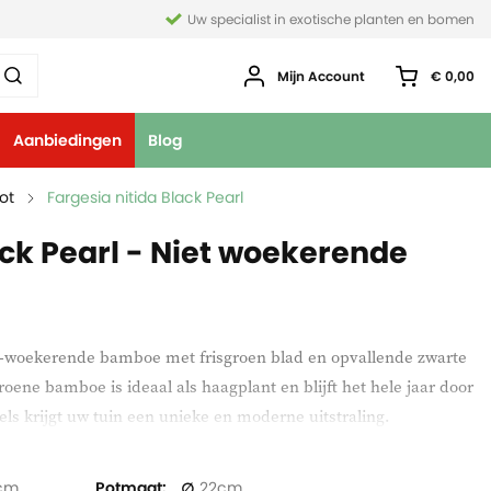
Uw specialist in exotische planten en bomen
Mijn Account
€ 0,00
Aanbiedingen
Blog
ot
Fargesia nitida Black Pearl
ack Pearl - Niet woekerende
niet-woekerende bamboe met frisgroen blad en opvallende zwarte
ene bamboe is ideaal als haagplant en blijft het hele jaar door
ls krijgt uw tuin een unieke en moderne uitstraling.
n bereikt een hoogte van circa 2,5 tot 3,5 meter. Daarmee is hij
Potmaat
22