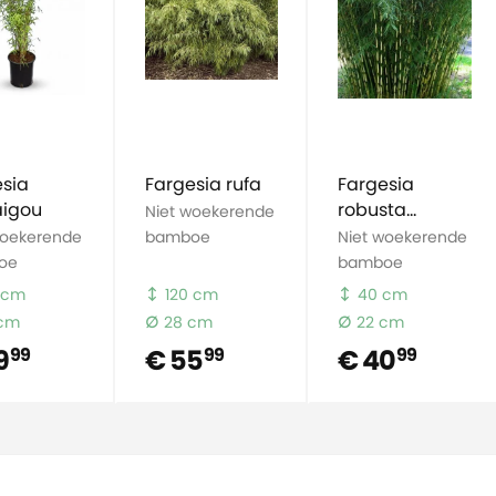
sia
Fargesia rufa
Fargesia
aigou
robusta
Niet woekerende
Campbell
woekerende
bamboe
Niet woekerende
oe
bamboe
 cm
120 cm
40 cm
 cm
28 cm
22 cm
9
€ 55
€ 40
99
99
99