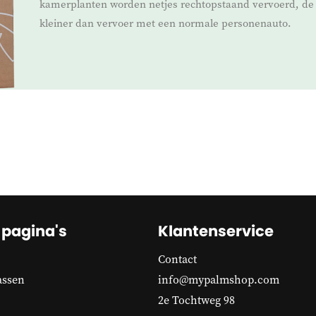
kamerplanten worden netjes rechtopstaand vervoerd, de 
kleiner dan vervoer met een normale personenauto.
 pagina's
Klantenservice
Contact
assen
info@mypalmshop.com
2e Tochtweg 98