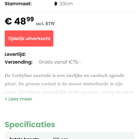
Stammaat
20
€ 48
99
incl. BTW
Tijdelijk uitverkocht
Levertijd:
Verzending:
Gratis vanaf €75,-
De Cordyline australis is een sierlijke en exotisch ogende
plant. De groene variant is de meest winterharde in zijn
soort. Cordylines zijn redelijk snelle groeiers, zolang de plant
Lees meer
nog geen stam heeft gevormd, kan deze in één jaar tijd in
volume verdubbelen. Deze groene variant groeit overigens
het snelst en kan een hoogte bereiken van zo'n 3 meter.
Specificaties
De Cordyline australis is niet zo kieskeurig qua standplaats.