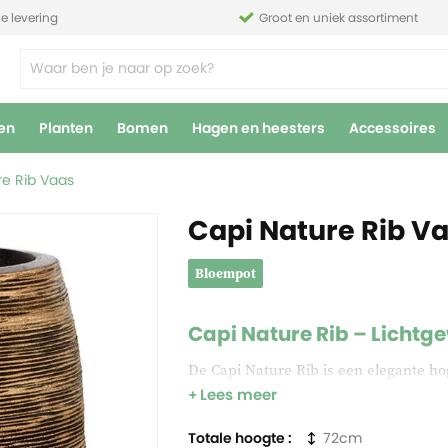
le levering
Groot en uniek assortiment
en
Planten
Bomen
Hagen en heesters
Accessoires
re Rib Vaas
Capi Nature Rib V
Bloempot
Capi Nature Rib – Lichtg
De Capi Nature Rib is een elegante h
Lees meer
afwerking geeft de pot een unieke uit
geschikt voor zowel binnen als buiten g
Totale hoogte
72