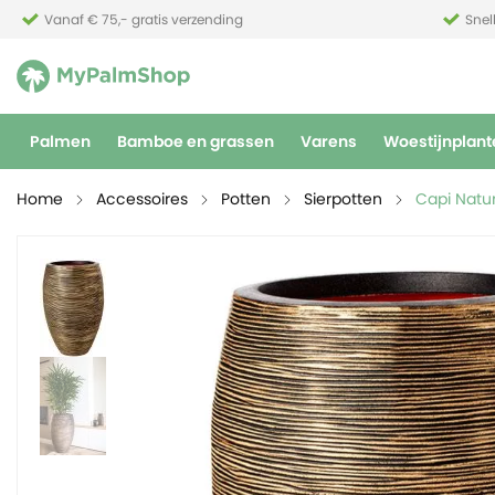
Vanaf € 75,- gratis verzending
Snel
Palmen
Bamboe en grassen
Varens
Woestijnplant
Home
Accessoires
Potten
Sierpotten
Capi Natu