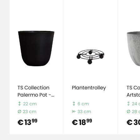
TS Collection
Plantentrolley
TS Co
Palermo Pot -
Artst
mat zwart
Pot - 
22 cm
6 cm
24
23 cm
33 cm
28
€ 13
€ 18
€ 3
99
99