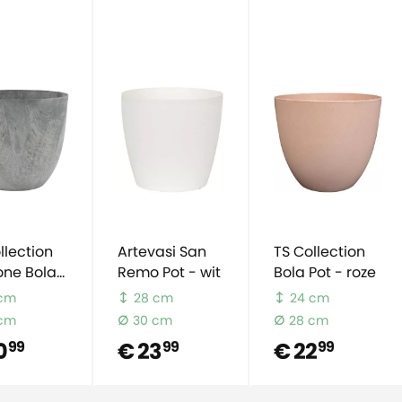
llection
Artevasi San
TS Collection
one Bola
Remo Pot - wit
Bola Pot - roze
Grijs
 cm
28 cm
24 cm
 cm
30 cm
28 cm
0
€ 23
€ 22
99
99
99