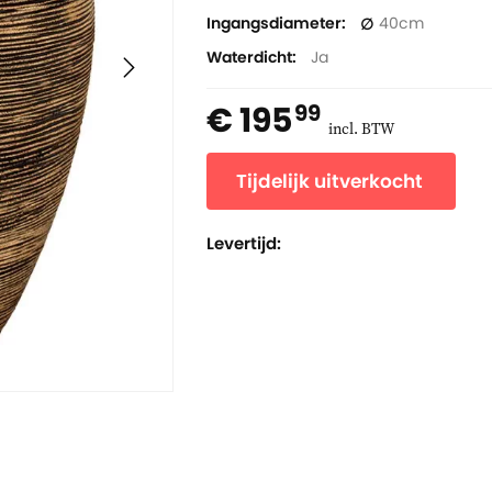
Ingangsdiameter
40
Waterdicht
Ja
€ 195
99
incl. BTW
Tijdelijk uitverkocht
Levertijd: