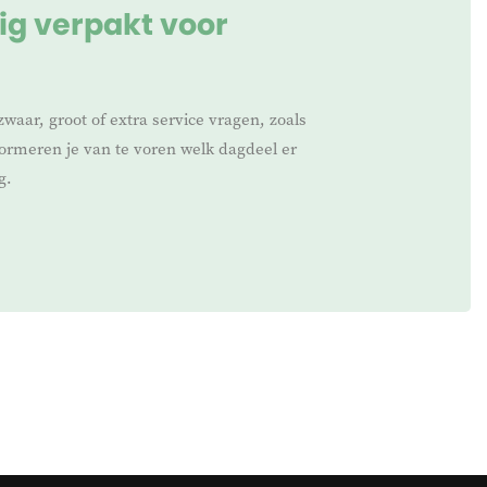
ig verpakt voor
zwaar, groot of extra service vragen, zoals
nformeren je van te voren welk dagdeel er
g.