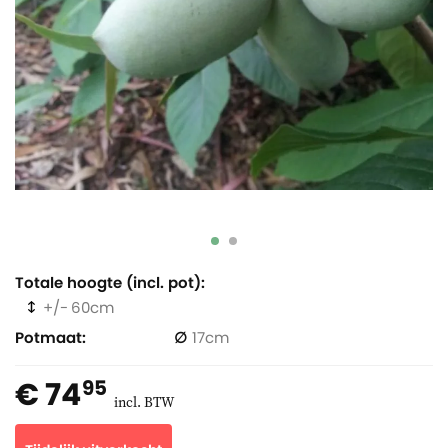
Totale hoogte (incl. pot)
60
Potmaat
17
€ 74
95
incl. BTW