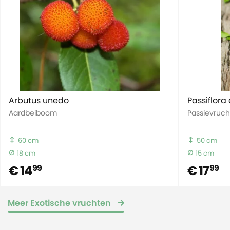
Arbutus unedo
Passiflora 
Aardbeiboom
Passievruch
60 cm
50 cm
18 cm
15 cm
€ 14
€ 17
99
99
Meer Exotische vruchten