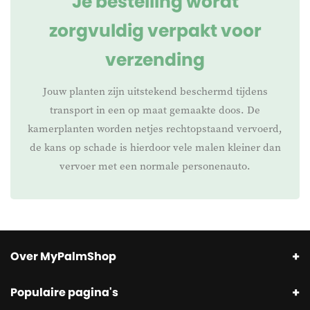
Je bestelling wordt
zorgvuldig verpakt voor
verzending
Jouw planten zijn uitstekend beschermd tijdens
transport in een op maat gemaakte doos. De
kamerplanten worden netjes rechtopstaand vervoerd,
de kans op schade is hierdoor vele malen kleiner dan
vervoer met een normale personenauto.
Over MyPalmShop
Populaire pagina's