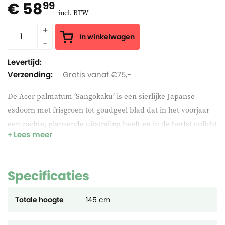
€ 58
99
incl. BTW
In winkelwagen
Levertijd:
Verzending:
Gratis vanaf €75,-
De Acer palmatum ‘Sangokaku’ is een sierlijke Japanse
esdoorn met frisgroen tot goudgeel blad dat in het voorjaar
een zachte, glanzende uitstraling heeft en in de herfst oplicht
Lees meer
in warme tinten. Ideaal als solitair, in een border of in een
ruime pot. Winterhard, onderhoudsvriendelijk en een
opvallende blikvanger in elke tuin.
Specificaties
Totale hoogte
145 cm