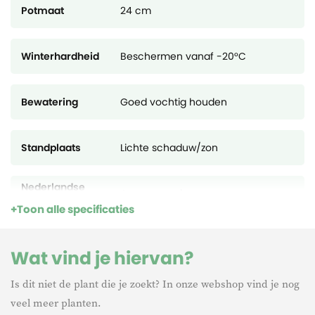
Potmaat
24 cm
Winterhardheid
Beschermen vanaf -20°C
Bewatering
Goed vochtig houden
Standplaats
Lichte schaduw/zon
Nederlandse
Japanse esdoorn
naam
Toon alle specificaties
Sub Family
Acer Palmatum
Wat vind je hiervan?
Is dit niet de plant die je zoekt? In onze webshop vind je nog
Plant height
145,00
veel meer planten.