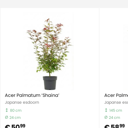
Acer Palmatum ‘Shaina’
Acer Palm
Japanse esdoorn
Japanse es
80 cm
145 cm
24 cm
24 cm
€ 50
€ 58
99
99