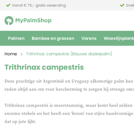
Vanaf € 75,- gratis verzending
Snel
Palmen
Bamboe en grassen
Varens
Woestijnplant
Home
Trithrinax campestris (Blauwe dadelpalm)
Trithrinax campestris
Deze prachtige uit Argentinië en Uruguay afkomstige palm kan
raden altijd aan om voor bescherming te zorgen bij strenge o
Trithrinax campestris is meerstammig, maar komt heel zelden 
enorme stekels en het heeft een ‘kroon’ van stijve handvormige
dat op jute lijkt.