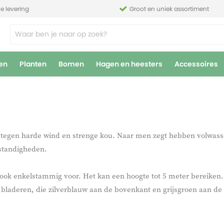
le levering
Groot en uniek assortiment
en
Planten
Bomen
Hagen en heesters
Accessoires
 tegen harde wind en strenge kou. Naar men zegt hebben volwass
mstandigheden.
ook enkelstammig voor. Het kan een hoogte tot 5 meter bereiken. 
 bladeren, die zilverblauw aan de bovenkant en grijsgroen aan de 