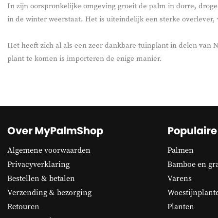
In zijn oorspronkelijke omgeving groeit de palm in dorre, dro
in de winter weerstaat. Het is uiteindelijk een sterke overlever
Het heeft zich al als een zeer dankbare tuinplant in delen va
plant te komen is importeren de enige manier.
Over MyPalmShop
Populaire
Algemene voorwaarden
Palmen
Privacyverklaring
Bamboe en gr
Bestellen & betalen
Varens
Verzending & bezorging
Woestijnplant
Retouren
Planten