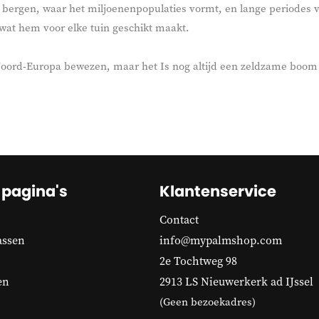
ge bergen, waar het miljoenenpopulaties vormt, en lange periodes
, wat hem voor elke tuin geschikt maakt.
n Noord-Europa bewezen, maar het Is nog altijd een zeldzame boo
 pagina's
Klantenservice
Contact
assen
info@mypalmshop.com
2e Tochtweg 98
en
2913 LS Nieuwerkerk ad IJssel
(Geen bezoekadres)